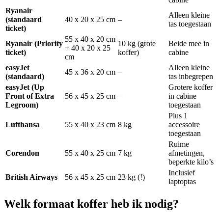
Ryanair
Alleen kleine
(standaard
40 x 20 x 25 cm
–
tas toegestaan
ticket)
55 x 40 x 20 cm
Ryanair (Priority
10 kg (grote
Beide mee in
+ 40 x 20 x 25
ticket)
koffer)
cabine
cm
easyJet
Alleen kleine
45 x 36 x 20 cm
–
(standaard)
tas inbegrepen
easyJet (Up
Grotere koffer
Front of Extra
56 x 45 x 25 cm
–
in cabine
Legroom)
toegestaan
Plus 1
Lufthansa
55 x 40 x 23 cm
8 kg
accessoire
toegestaan
Ruime
Corendon
55 x 40 x 25 cm
7 kg
afmetingen,
beperkte kilo’s
Inclusief
British Airways
56 x 45 x 25 cm
23 kg (!)
laptoptas
Welk formaat koffer heb ik nodig?