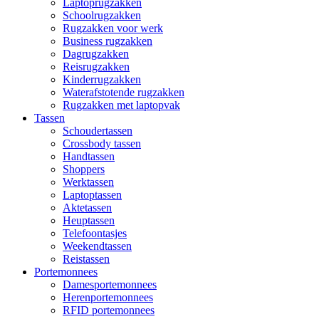
Laptoprugzakken
Schoolrugzakken
Rugzakken voor werk
Business rugzakken
Dagrugzakken
Reisrugzakken
Kinderrugzakken
Waterafstotende rugzakken
Rugzakken met laptopvak
Tassen
Schoudertassen
Crossbody tassen
Handtassen
Shoppers
Werktassen
Laptoptassen
Aktetassen
Heuptassen
Telefoontasjes
Weekendtassen
Reistassen
Portemonnees
Damesportemonnees
Herenportemonnees
RFID portemonnees