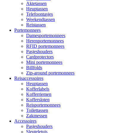
Aktetassen
Heuptassen
Telefoontasjes
Weekendtassen
Reistassen
Portemonnees
Damesportemonnees
Herenportemonnees
RFID portemonnees
Pasjeshouders
Cardprotectors
Mini portemonnees
Billfolds
Zip-around portemonnees
Reisaccessoires
Heuptassen
Kofferlabels
Kofferriemen
Koffersloten
Reisportemonnees
Toilettassen
Zakmessen
Accessoires
Pasjeshouders
Sleuteletuis