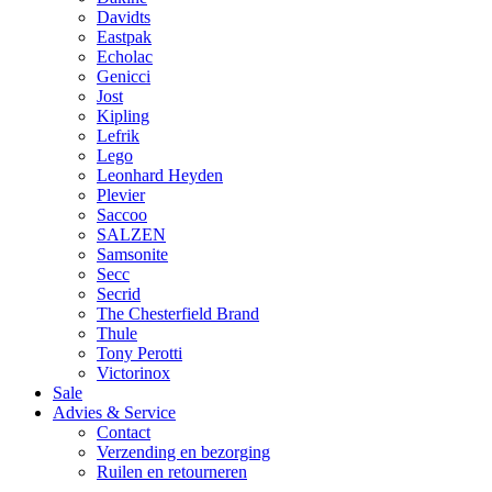
Davidts
Eastpak
Echolac
Genicci
Jost
Kipling
Lefrik
Lego
Leonhard Heyden
Plevier
Saccoo
SALZEN
Samsonite
Secc
Secrid
The Chesterfield Brand
Thule
Tony Perotti
Victorinox
Sale
Advies & Service
Contact
Verzending en bezorging
Ruilen en retourneren