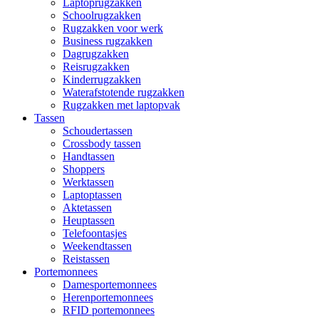
Laptoprugzakken
Schoolrugzakken
Rugzakken voor werk
Business rugzakken
Dagrugzakken
Reisrugzakken
Kinderrugzakken
Waterafstotende rugzakken
Rugzakken met laptopvak
Tassen
Schoudertassen
Crossbody tassen
Handtassen
Shoppers
Werktassen
Laptoptassen
Aktetassen
Heuptassen
Telefoontasjes
Weekendtassen
Reistassen
Portemonnees
Damesportemonnees
Herenportemonnees
RFID portemonnees