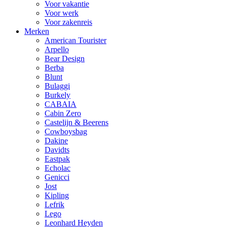
Voor vakantie
Voor werk
Voor zakenreis
Merken
American Tourister
Arpello
Bear Design
Berba
Blunt
Bulaggi
Burkely
CABAIA
Cabin Zero
Castelijn & Beerens
Cowboysbag
Dakine
Davidts
Eastpak
Echolac
Genicci
Jost
Kipling
Lefrik
Lego
Leonhard Heyden