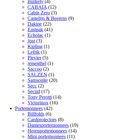
Burkely
(4)
CABAIA
(12)
Cabin Zero
(3)
Castelijn & Beerens
(9)
Dakine
(22)
Eastpak
(41)
Echolac
(1)
Jost
(3)
Kipling
(1)
Lefrik
(1)
Plevier
(5)
reisenthel
(1)
Saccoo
(2)
SALZEN
(1)
Samsonite
(20)
Secc
(2)
Secrid
(17)
Tony Perotti
(14)
Victorinox
(16)
Portemonnees
(42)
Billfolds
(6)
Cardprotectors
(8)
Damesportemonnees
(19)
Herenportemonnees
(14)
Mini portemonnees
(11)