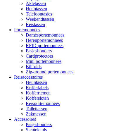
Aktetassen
Heuptassen
Telefoontasjes
Weekendtassen
Reistassen
Portemonnees
Damesportemonnees
Herenportemonnees
RFID portemonnees
Pasjeshouders
Cardprotectors
Mini portemonnees
Billfolds
Zip-around portemonnees
Reisaccessoires
Heuptassen
Kofferlabels
Kofferriemen
Koffersloten
Reisportemonnees
Toilettassen
Zakmessen
Accessoires
Pasjeshouders
Sleuteletuis