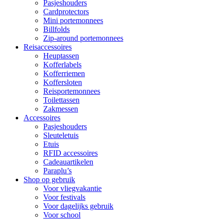
Pasjeshouders
Cardprotectors
Mini portemonnees
Billfolds
Zip-around portemonnees
Reisaccessoires
Heuptassen
Kofferlabels
Kofferriemen
Koffersloten
Reisportemonnees
Toilettassen
Zakmessen
Accessoires
Pasjeshouders
Sleuteletuis
Etuis
RFID accessoires
Cadeauartikelen
Paraplu’s
Shop op gebruik
Voor vliegvakantie
Voor festivals
Voor dagelijks gebruik
Voor school