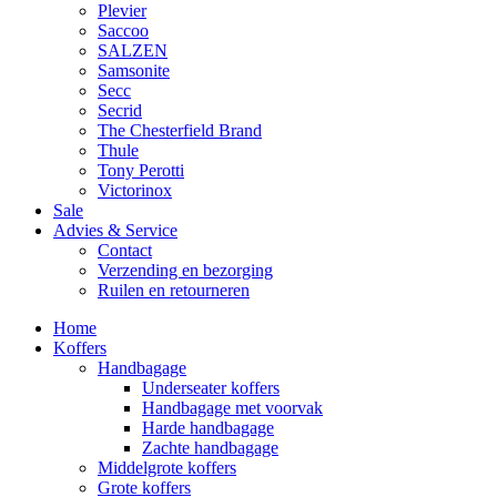
Plevier
Saccoo
SALZEN
Samsonite
Secc
Secrid
The Chesterfield Brand
Thule
Tony Perotti
Victorinox
Sale
Advies & Service
Contact
Verzending en bezorging
Ruilen en retourneren
Home
Koffers
Handbagage
Underseater koffers
Handbagage met voorvak
Harde handbagage
Zachte handbagage
Middelgrote koffers
Grote koffers