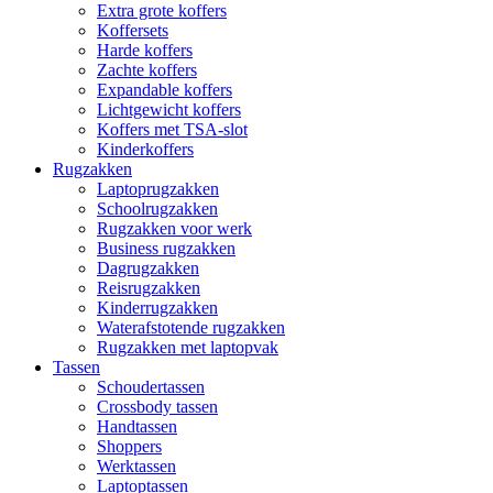
Extra grote koffers
Koffersets
Harde koffers
Zachte koffers
Expandable koffers
Lichtgewicht koffers
Koffers met TSA-slot
Kinderkoffers
Rugzakken
Laptoprugzakken
Schoolrugzakken
Rugzakken voor werk
Business rugzakken
Dagrugzakken
Reisrugzakken
Kinderrugzakken
Waterafstotende rugzakken
Rugzakken met laptopvak
Tassen
Schoudertassen
Crossbody tassen
Handtassen
Shoppers
Werktassen
Laptoptassen