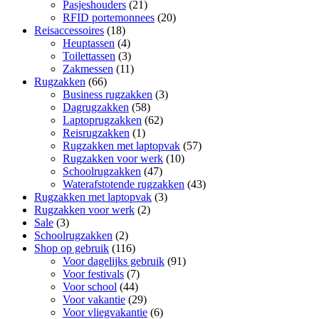
Pasjeshouders
(21)
RFID portemonnees
(20)
Reisaccessoires
(18)
Heuptassen
(4)
Toilettassen
(3)
Zakmessen
(11)
Rugzakken
(66)
Business rugzakken
(3)
Dagrugzakken
(58)
Laptoprugzakken
(62)
Reisrugzakken
(1)
Rugzakken met laptopvak
(57)
Rugzakken voor werk
(10)
Schoolrugzakken
(47)
Waterafstotende rugzakken
(43)
Rugzakken met laptopvak
(3)
Rugzakken voor werk
(2)
Sale
(3)
Schoolrugzakken
(2)
Shop op gebruik
(116)
Voor dagelijks gebruik
(91)
Voor festivals
(7)
Voor school
(44)
Voor vakantie
(29)
Voor vliegvakantie
(6)