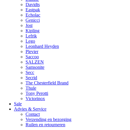
Davidts
Eastpak
Echolac
Genicci
Jost
Kipling
Lefrik
Lego
Leonhard Heyden
Plevier
Saccoo
SALZEN
Samsonite
Secc
Secrid
The Chesterfield Brand
Thule
Tony Perotti
Victorinox
Sale
Advies & Service
Contact
Verzending en bezorging
Ruilen en retourneren