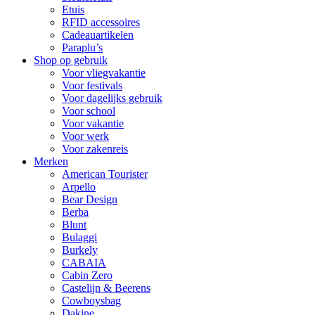
Etuis
RFID accessoires
Cadeauartikelen
Paraplu’s
Shop op gebruik
Voor vliegvakantie
Voor festivals
Voor dagelijks gebruik
Voor school
Voor vakantie
Voor werk
Voor zakenreis
Merken
American Tourister
Arpello
Bear Design
Berba
Blunt
Bulaggi
Burkely
CABAIA
Cabin Zero
Castelijn & Beerens
Cowboysbag
Dakine